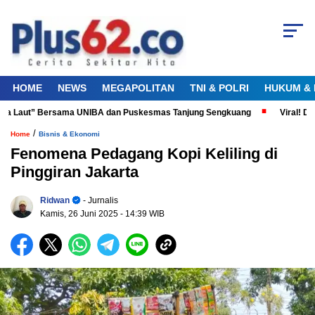
HOME
NEWS
MEGAPOLITAN
TNI & POLRI
HUKUM & 
ta Laut” Bersama UNIBA dan Puskesmas Tanjung Sengkuang
Viral! Didu
/
Home
Bisnis & Ekonomi
Fenomena Pedagang Kopi Keliling di
Pinggiran Jakarta
Ridwan
- Jurnalis
Kamis, 26 Juni 2025
- 14:39 WIB