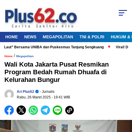
HOME
NEWS
MEGAPOLITAN
TNI & POLRI
HUKUM & 
a Laut” Bersama UNIBA dan Puskesmas Tanjung Sengkuang
Viral! Didug
/
Home
Megapolitan
Wali Kota Jakarta Pusat Resmikan
Program Bedah Rumah Dhuafa di
Kelurahan Bungur
Ari Plus62
- Jurnalis
Rabu, 26 Maret 2025
- 19:41 WIB