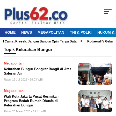
HOME
NEWS
MEGAPOLITAN
TNI & POLRI
HUKUM & 
al Camat Kresek: Jangan Bangun Opini Tanpa Data
Kodaeral IV Gelar 
Topik
Kelurahan Bungur
Megapolitan
Kelurahan Bungur Bongkar Bangli di Atas
Saluran Air
Rabu, 16 Juli 2025 - 18:03 WIB
Megapolitan
Wali Kota Jakarta Pusat Resmikan
Program Bedah Rumah Dhuafa di
Kelurahan Bungur
Rabu, 26 Maret 2025 - 19:41 WIB