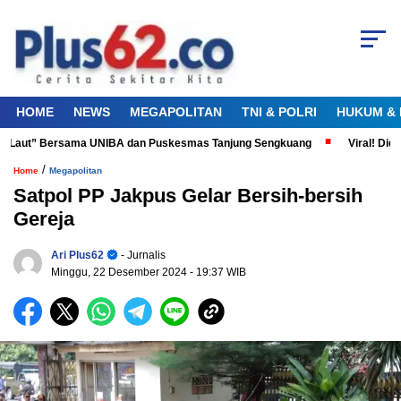
HOME
NEWS
MEGAPOLITAN
TNI & POLRI
HUKUM & 
a Laut” Bersama UNIBA dan Puskesmas Tanjung Sengkuang
Viral! Didug
/
Home
Megapolitan
Satpol PP Jakpus Gelar Bersih-bersih
Gereja
Ari Plus62
- Jurnalis
Minggu, 22 Desember 2024
- 19:37 WIB