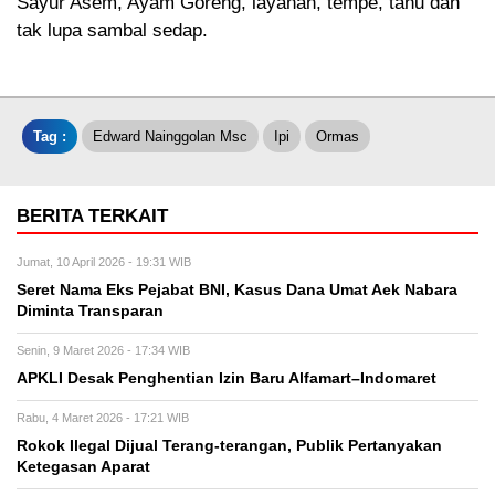
Sayur Asem, Ayam Goreng, layanan, tempe, tahu dan
tak lupa sambal sedap.
Tag :
Edward Nainggolan Msc
Ipi
Ormas
BERITA TERKAIT
Jumat, 10 April 2026 - 19:31 WIB
Seret Nama Eks Pejabat BNI, Kasus Dana Umat Aek Nabara
Diminta Transparan
Senin, 9 Maret 2026 - 17:34 WIB
APKLI Desak Penghentian Izin Baru Alfamart–Indomaret
Rabu, 4 Maret 2026 - 17:21 WIB
Rokok Ilegal Dijual Terang-terangan, Publik Pertanyakan
Ketegasan Aparat