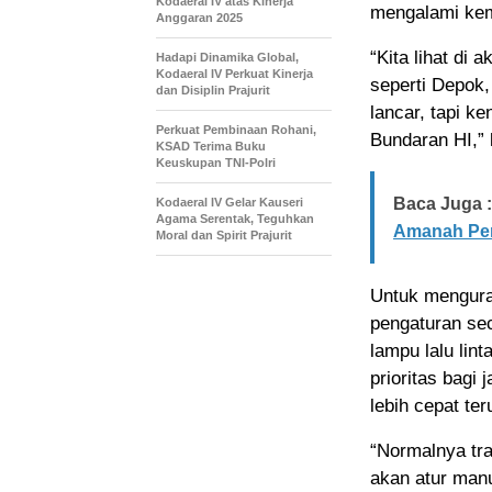
Kodaeral IV atas Kinerja
mengalami kem
Anggaran 2025
“Kita lihat di 
Hadapi Dinamika Global,
Kodaeral IV Perkuat Kinerja
seperti Depok,
dan Disiplin Prajurit
lancar, tapi k
Perkuat Pembinaan Rohani,
Bundaran HI,” 
KSAD Terima Buku
Keuskupan TNI-Polri
Baca Juga :
Kodaeral IV Gelar Kauseri
Agama Serentak, Teguhkan
Amanah Pe
Moral dan Spirit Prajurit
Untuk mengura
pengaturan se
lampu lalu lin
prioritas bagi
lebih cepat ter
“Normalnya traf
akan atur manu