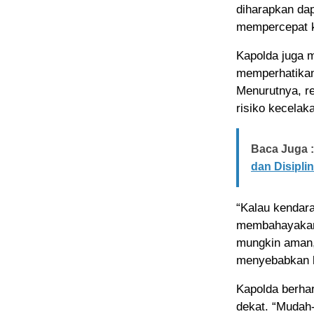
diharapkan da
mempercepat ke
Kapolda juga 
memperhatikan
Menurutnya, re
risiko kecelak
Baca Juga :
dan Disiplin
“Kalau kendara
membahayakan 
mungkin aman, 
menyebabkan k
Kapolda berhar
dekat. “Mudah-