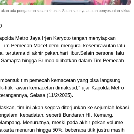
akan ada pengaturan secara khusus. Salah satunya adalah penyesuaian siklus
0
polda Metro Jaya Irjen Karyoto tengah menyiapkan
uk Tim Pemecah Macet demi mengurai kesemrawutan lalu
ta, terutama di akhir pekan,hari libur,Selain personel lalu
ta Samapta hingga Brimob dilibatkan dalam Tim Pemecah
embentuk tim pemecah kemacetan yang bisa langsung
tik-titik rawan kemacetan dimaksud,” ujar Kapolda Metro
erangannya, Selasa (11/2/2025).
askan, tim ini akan segera diterjunkan ke sejumlah lokasi
engalami kepadatan, seperti Bundaran HI, Kemang,
Mampang. Menurutnya, meski pada akhir pekan volume
akarta menurun hingga 50%, beberapa titik justru masih