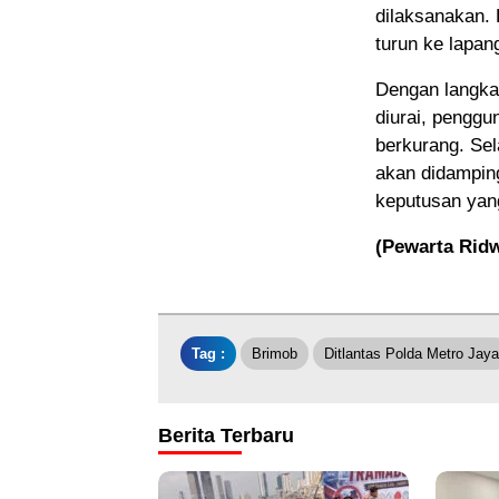
dilaksanakan. 
turun ke lapan
Dengan langkah
diurai, penggu
berkurang. Sel
akan didamping
keputusan yan
(Pewarta Rid
Tag :
Brimob
Ditlantas Polda Metro Jaya
Berita Terbaru