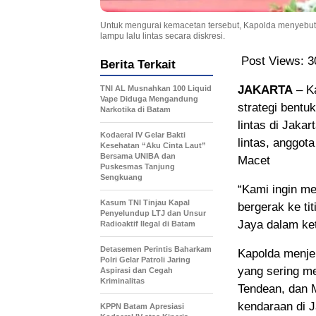
Untuk mengurai kemacetan tersebut, Kapolda menyebut 
lampu lalu lintas secara diskresi.
Post Views:
3
Berita Terkait
JAKARTA
– Ka
TNI AL Musnahkan 100 Liquid
Vape Diduga Mengandung
strategi bent
Narkotika di Batam
lintas di Jakar
Kodaeral IV Gelar Bakti
lintas, anggo
Kesehatan “Aku Cinta Laut”
Bersama UNIBA dan
Macet
Puskesmas Tanjung
Sengkuang
“Kami ingin m
Kasum TNI Tinjau Kapal
bergerak ke ti
Penyelundup LTJ dan Unsur
Jaya dalam ket
Radioaktif Ilegal di Batam
Detasemen Perintis Baharkam
Kapolda menjel
Polri Gelar Patroli Jaring
yang sering m
Aspirasi dan Cegah
Kriminalitas
Tendean, dan 
kendaraan di J
KPPN Batam Apresiasi