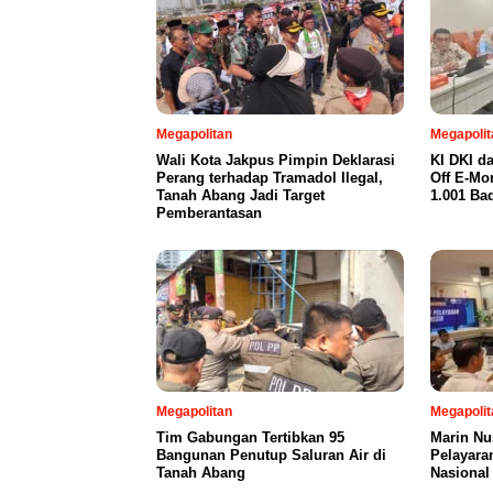
Megapolitan
Megapolit
Wali Kota Jakpus Pimpin Deklarasi
KI DKI d
Perang terhadap Tramadol Ilegal,
Off E-Mo
Tanah Abang Jadi Target
1.001 Ba
Pemberantasan
Megapolitan
Megapolit
Tim Gabungan Tertibkan 95
Marin Nu
Bangunan Penutup Saluran Air di
Pelayara
Tanah Abang
Nasional