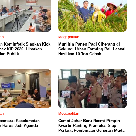
an
Megapolitan
an Kominfotik Siapkan Kick
Munjirin Panen Padi Ciherang di
nev KIP 2026, Libatkan
Cakung, Urban Farming Bali Lestari
dan Publik
Hasilkan 10 Ton Gabah
an
Megapolitan
santara: Keselamatan
Camat Johar Baru Resmi Pimpin
n Harus Jadi Agenda
Kwartir Ranting Pramuka, Siap
Perkuat Pembinaan Generasi Muda