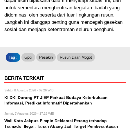
dapat lebih bijaksana dalam menyikapi situasi ini, dan
untuk sementara menghentikan kegiatan ibadah yang
didominasi oleh peserta dari luar lingkungan rusun.
Langkah ini dianggap penting guna mencegah gesekan
sosial dan menjaga ketentraman seluruh penghuni.
Tag :
Gpdi
Pesakih
Rusun Daan Mogot
BERITA TERKAIT
Sabtu, 8 Agustus 2026 - 09:26 WIB
KI DKI Dorong PT JIEP Perkuat Budaya Keterbukaan
Informasi, Predikat Informatif Dipertahankan
Jumat, 7 Agustus 2026 - 17:15 WIB
Wali Kota Jakpus Pimpin Deklarasi Perang terhadap
Tramadol Ilegal, Tanah Abang Jadi Target Pemberantasan