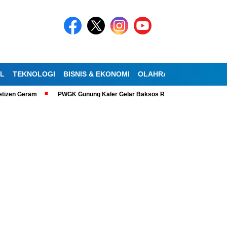
AL
TEKNOLOGI
BISNIS & EKONOMI
OLAHRAGA
KESEHATA
izen Geram
PWGK Gunung Kaler Gelar Baksos Ramadan, Bantu Lansia Tu