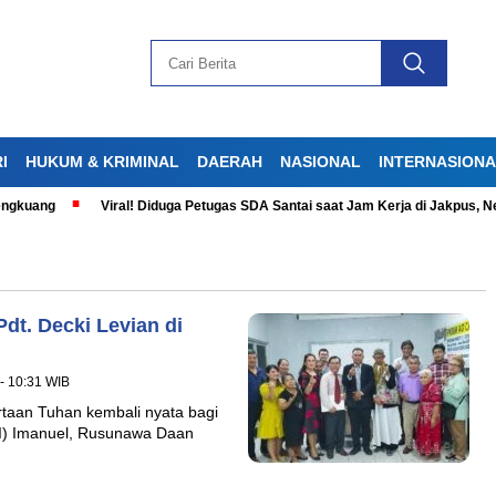
I
HUKUM & KRIMINAL
DAERAH
NASIONAL
INTERNASION
gkuang
Viral! Diduga Petugas SDA Santai saat Jam Kerja di Jakpus, Net
dt. Decki Levian di
 - 10:31 WIB
rtaan Tuhan kembali nyata bagi
DI) Imanuel, Rusunawa Daan