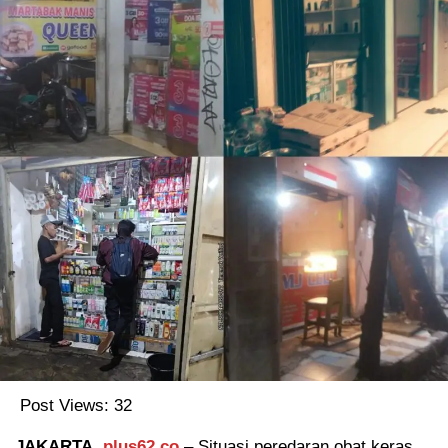
Post Views:
32
JAKARTA,
plus62.co
– Situasi peredaran obat keras