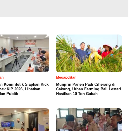
an
Megapolitan
an Kominfotik Siapkan Kick
Munjirin Panen Padi Ciherang di
nev KIP 2026, Libatkan
Cakung, Urban Farming Bali Lestari
dan Publik
Hasilkan 10 Ton Gabah