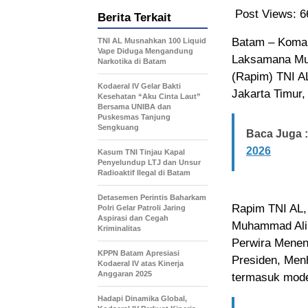
Post Views:
6
Berita Terkait
Batam – Koman
TNI AL Musnahkan 100 Liquid
Vape Diduga Mengandung
Laksamana Mud
Narkotika di Batam
(Rapim) TNI A
Kodaeral IV Gelar Bakti
Jakarta Timur,
Kesehatan “Aku Cinta Laut”
Bersama UNIBA dan
Puskesmas Tanjung
Sengkuang
Baca Juga :
2026
Kasum TNI Tinjau Kapal
Penyelundup LTJ dan Unsur
Radioaktif Ilegal di Batam
Detasemen Perintis Baharkam
Rapim TNI AL,
Polri Gelar Patroli Jaring
Aspirasi dan Cegah
Muhammad Ali, 
Kriminalitas
Perwira Meneng
KPPN Batam Apresiasi
Presiden, Menh
Kodaeral IV atas Kinerja
Anggaran 2025
termasuk mode
Hadapi Dinamika Global,