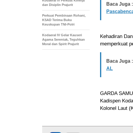
Kodaeral IV Perkuat Kinerja
Baca Juga :
dan Disiplin Prajurit
Pascabenca
Perkuat Pembinaan Rohani,
KSAD Terima Buku
Keuskupan TNI-Polri
Kodaeral IV Gelar Kauseri
Kehadiran Dan
Agama Serentak, Teguhkan
memperkuat pe
Moral dan Spirit Prajurit
Baca Juga :
AL
GARDA SAM
Kadispen Koda
Kolonel Laut (