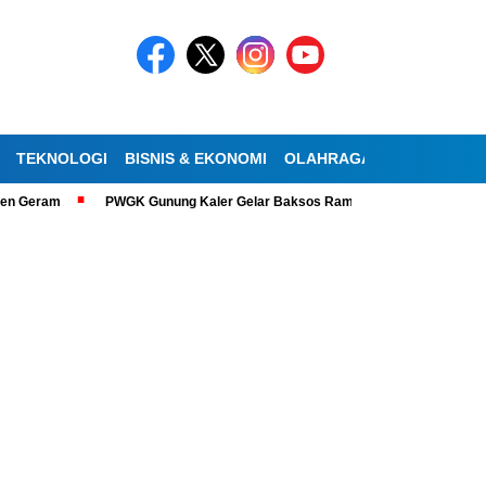
TEKNOLOGI
BISNIS & EKONOMI
OLAHRAGA
KESEHATAN
am
PWGK Gunung Kaler Gelar Baksos Ramadan, Bantu Lansia Tunanetra