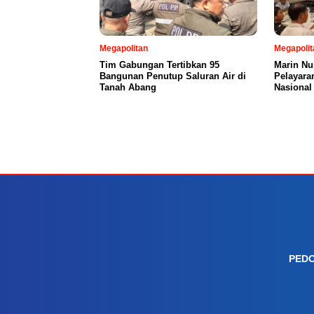
Megapolitan
Megapolit
Tim Gabungan Tertibkan 95
Marin Nu
Bangunan Penutup Saluran Air di
Pelayara
Tanah Abang
Nasional
PEDO