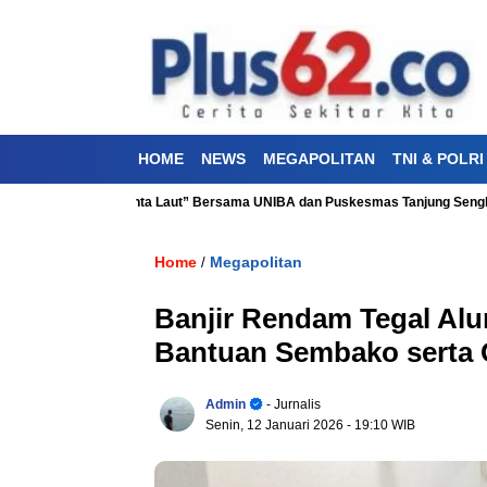
HOME
NEWS
MEGAPOLITAN
TNI & POLRI
sehatan “Aku Cinta Laut” Bersama UNIBA dan Puskesmas Tanjung Sengkuang
Home
Megapolitan
/
Banjir Rendam Tegal Al
Bantuan Sembako serta 
Admin
- Jurnalis
Senin, 12 Januari 2026
- 19:10 WIB