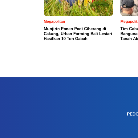
Megapolitan
Megapolit
Munjirin Panen Padi Ciherang di
Tim Gabu
Cakung, Urban Farming Bali Lestari
Bangunan
Hasilkan 10 Ton Gabah
Tanah A
PEDO