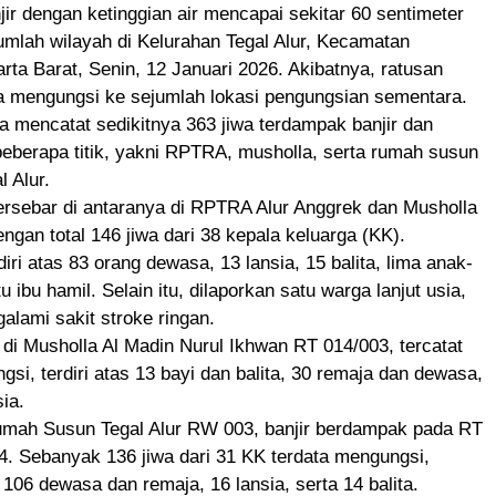
ir dengan ketinggian air mencapai sekitar 60 sentimeter
mlah wilayah di Kelurahan Tegal Alur, Kecamatan
arta Barat, Senin, 12 Januari 2026. Akibatnya, ratusan
a mengungsi ke sejumlah lokasi pengungsian sementara.
 mencatat sedikitnya 363 jiwa terdampak banjir dan
eberapa titik, yakni RPTRA, musholla, serta rumah susun
l Alur.
ersebar di antaranya di RPTRA Alur Anggrek dan Musholla
engan total 146 jiwa dari 38 kepala keluarga (KK).
iri atas 83 orang dewasa, 13 lansia, 15 balita, lima anak-
u ibu hamil. Selain itu, dilaporkan satu warga lanjut usia,
alami sakit stroke ringan.
 di Musholla Al Madin Nurul Ikhwan RT 014/003, tercatat
gsi, terdiri atas 13 bayi dan balita, 30 remaja dan dewasa,
sia.
mah Susun Tegal Alur RW 003, banjir berdampak pada RT
. Sebanyak 136 jiwa dari 31 KK terdata mengungsi,
 106 dewasa dan remaja, 16 lansia, serta 14 balita.