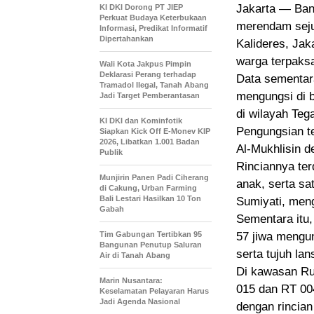
Jakarta — Banj
KI DKI Dorong PT JIEP
Perkuat Budaya Keterbukaan
merendam seju
Informasi, Predikat Informatif
Dipertahankan
Kalideres, Jak
warga terpaks
Wali Kota Jakpus Pimpin
Deklarasi Perang terhadap
Data sementara
Tramadol Ilegal, Tanah Abang
mengungsi di b
Jadi Target Pemberantasan
di wilayah Tega
KI DKI dan Kominfotik
Pengungsian t
Siapkan Kick Off E-Monev KIP
2026, Libatkan 1.001 Badan
Al-Mukhlisin d
Publik
Rinciannya terd
Munjirin Panen Padi Ciherang
anak, serta sat
di Cakung, Urban Farming
Bali Lestari Hasilkan 10 Ton
Sumiyati, meng
Gabah
Sementara itu,
Tim Gabungan Tertibkan 95
57 jiwa mengun
Bangunan Penutup Saluran
serta tujuh lan
Air di Tanah Abang
Di kawasan Ru
Marin Nusantara:
015 dan RT 004
Keselamatan Pelayaran Harus
Jadi Agenda Nasional
dengan rincian