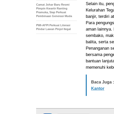
Selain itu, pe
Camat Johar Baru Resmi
Pimpin Kwartir Ranting
Kelurahan Tega
Pramuka, Siap Perkuat
banjir, terdiri
Pembinaan Generasi Muda
Para pengungsi
PWI-AFPI Perkuat Literasi
aman lainnya.
Pindar Lawan Pinjol Ilegal
sembako, makan
balita, serta s
Penanganan se
bersama penge
bantuan lanjut
memenuhi kebu
Baca Juga :
Kantor