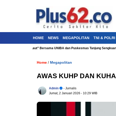
HOME
NEWS
MEGAPOLITAN
TNI & POLRI
an “Aku Cinta Laut” Bersama UNIBA dan Puskesmas Tanjung Sengkuang
Home
Megapolitan
/
AWAS KUHP DAN KUHAP
Admin
- Jurnalis
Jumat, 2 Januari 2026
- 10:29 WIB