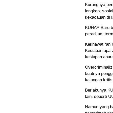
Kurangnya per
lengkap, sosia
kekacauan di l
KUHAP Baru be
peradilan, ter
Kekhawatiran
Kesiapan apar
kesiapan apara
Overcriminaliz
kuatnya penggu
kalangan krit
Berlakunya KU
lain, seperti 
Namun yang ba