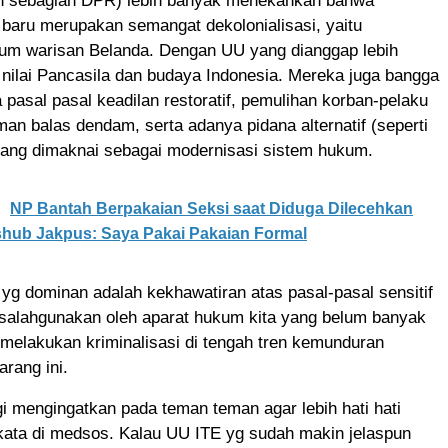
n sebagian DPR) lebih banyak menekankan bahwa
ru merupakan semangat dekolonialisasi, yaitu
um warisan Belanda. Dengan UU yang dianggap lebih
nilai Pancasila dan budaya Indonesia. Mereka juga bangga
pasal pasal keadilan restoratif, pemulihan korban-pelaku
an balas dendam, serta adanya pidana alternatif (seperti
 yang dimaknai sebagai modernisasi sistem hukum.
NP Bantah Berpakaian Seksi saat Diduga Dilecehkan
shub Jakpus: Saya Pakai Pakaian Formal
a yg dominan adalah kekhawatiran atas pasal-pasal sensitif
salahgunakan oleh aparat hukum kita yang belum banyak
melakukan kriminalisasi di tengah tren kemunduran
rang ini.
gi mengingatkan pada teman teman agar lebih hati hati
kata di medsos. Kalau UU ITE yg sudah makin jelaspun