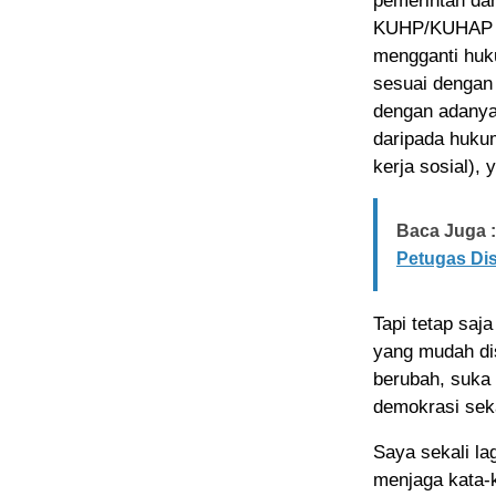
pemerintah da
KUHP/KUHAP ba
mengganti huk
sesuai dengan 
dengan adanya 
daripada hukum
kerja sosial),
Baca Juga :
Petugas Di
Tapi tetap saj
yang mudah di
berubah, suka 
demokrasi seka
Saya sekali la
menjaga kata-