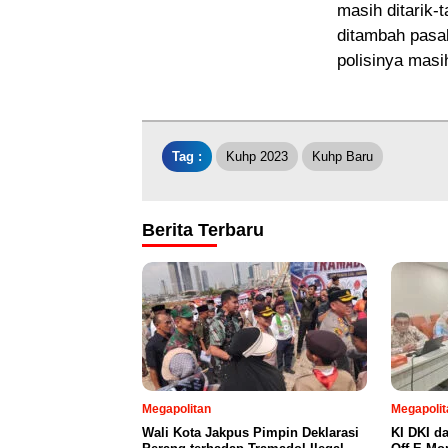
masih ditarik-
ditambah pasal
polisinya masi
Tag :
Kuhp 2023
Kuhp Baru
Berita Terbaru
Megapolitan
Megapolit
Wali Kota Jakpus Pimpin Deklarasi
KI DKI d