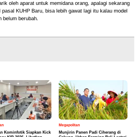
tarik oleh aparat untuk memidana orang, apalagi sekarang
 pasal KUHP Baru, bisa lebih gawat lagi itu kalau model
h belum berubah.
an
Megapolitan
an Kominfotik Siapkan Kick
Munjirin Panen Padi Ciherang di