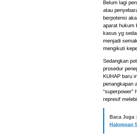
Belum lagi pen
atau penyebara
berpotensi aka
aparat hukum 
kasus yg sedan
menjadi semaki
mengikuti kepe
Sedangkan pot
prosedur pene
KUHAP baru in
penangkapan at
“superpower” h
represif meleb
Baca Juga :
Halomoan S