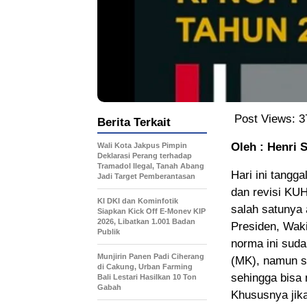
Post Views:
3
Berita Terkait
Oleh : Henri 
Wali Kota Jakpus Pimpin
Deklarasi Perang terhadap
Tramadol Ilegal, Tanah Abang
Hari ini tangg
Jadi Target Pemberantasan
dan revisi KUH
KI DKI dan Kominfotik
salah satunya 
Siapkan Kick Off E-Monev KIP
2026, Libatkan 1.001 Badan
Presiden, Waki
Publik
norma ini suda
Munjirin Panen Padi Ciherang
(MK), namun s
di Cakung, Urban Farming
sehingga bisa 
Bali Lestari Hasilkan 10 Ton
Gabah
Khususnya jika