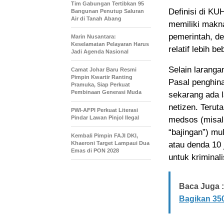
Tim Gabungan Tertibkan 95
Definisi di KU
Bangunan Penutup Saluran
Air di Tanah Abang
memiliki makna
pemerintah, d
Marin Nusantara:
Keselamatan Pelayaran Harus
relatif lebih be
Jadi Agenda Nasional
Selain laranga
Camat Johar Baru Resmi
Pimpin Kwartir Ranting
Pasal penghina
Pramuka, Siap Perkuat
Pembinaan Generasi Muda
sekarang ada 
netizen. Teru
PWI-AFPI Perkuat Literasi
Pindar Lawan Pinjol Ilegal
medsos (misal
“bajingan”) mu
Kembali Pimpin FAJI DKI,
Khaeroni Target Lampaui Dua
atau denda 10 
Emas di PON 2028
untuk kriminali
Baca Juga :
Bagikan 35