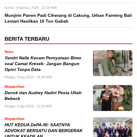
Kamis, 6 Agustus 2026 - 22:16 WIB
Munjirin Panen Padi Ciherang di Cakung, Urban Farming Bali
Lestari Hasilkan 10 Ton Gabah
BERITA TERBARU
News
Yandri Nalle Kecam Pernyataan Bimo
soal Camat Kresek: Jangan Bangun
Opini Tanpa Data
Minggu, 9 Agu 2026 - 16:38 WIB
Megapolitan
Denok dan Audrey Hadiri Pesta Ultah
Bebeck
Minggu, 9 Agu 2026 - 11:59 WIB
Megapolitan
HUT KEDUA DePA-RI: SAATNYA
ADVOKAT BERSATU DAN BERGERAK
UNTUK KEADILAN