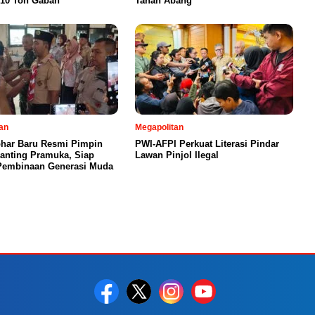
 10 Ton Gabah
Tanah Abang
an
Megapolitan
har Baru Resmi Pimpin
PWI-AFPI Perkuat Literasi Pindar
Ranting Pramuka, Siap
Lawan Pinjol Ilegal
Pembinaan Generasi Muda