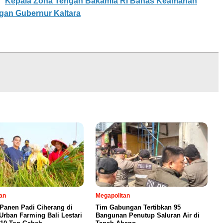
Kepala Zona Tengah Bakamla RI Bahas Keamanan
gan Gubernur Kaltara
an
Megapolitan
 Panen Padi Ciherang di
Tim Gabungan Tertibkan 95
Urban Farming Bali Lestari
Bangunan Penutup Saluran Air di