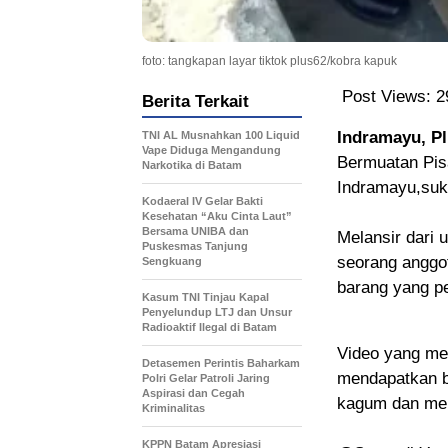
foto: tangkapan layar tiktok plus62/kobra kapuk
Post Views:
2
Berita Terkait
Indramayu, P
TNI AL Musnahkan 100 Liquid
Vape Diduga Mengandung
Bermuatan Pis
Narkotika di Batam
Indramayu,suk
Kodaeral IV Gelar Bakti
Kesehatan “Aku Cinta Laut”
Bersama UNIBA dan
Melansir dari 
Puskesmas Tanjung
seorang anggo
Sengkuang
barang yang pe
Kasum TNI Tinjau Kapal
Penyelundup LTJ dan Unsur
Radioaktif Ilegal di Batam
Video yang mem
Detasemen Perintis Baharkam
mendapatkan b
Polri Gelar Patroli Jaring
Aspirasi dan Cegah
kagum dan memu
Kriminalitas
KPPN Batam Apresiasi