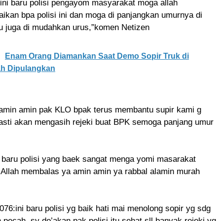
ini baru polisi pengayom masyarakat moga allah
kan bpa polisi ini dan moga di panjangkan umurnya di
lu juga di mudahkan urus,”komen Netizen
Enam Orang Diamankan Saat Demo Sopir Truk di
ah Dipulangkan
in amin pak KLO bpak terus membantu supir kami g
asti akan mengasih rejeki buat BPK semoga panjang umur
baru polisi yang baek sangat menga yomi masarakat
 Allah membalas ya amin amin ya rabbal alamin murah
7076:ini baru polisi yg baik hati mai menolong sopir yg sdg
pecah, sy do’akan pak polisi itu sehat sll banyak rejeki yg