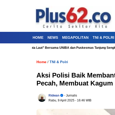
HOME
NEWS
MEGAPOLITAN
TNI & POLRI
esehatan “Aku Cinta Laut” Bersama UNIBA dan Puskesmas Tanjung Sengkuang
Home
TNI & Polri
/
Aksi Polisi Baik Memban
Pecah, Membuat Kagum 
Ridwan
- Jurnalis
Rabu, 9 April 2025
- 16:46 WIB