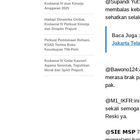
@Supandi Yut:
Kodaeral IV atas Kinerja
Anggaran 2025
membalas kebai
sehatkan sela
Hadapi Dinamika Global,
Kodaeral IV Perkuat Kinerja
dan Disiplin Prajurit
Baca Juga :
Perkuat Pembinaan Rohani,
Jakarta Tel
KSAD Terima Buku
Keuskupan TNI-Polri
Kodaeral IV Gelar Kauseri
Agama Serentak, Teguhkan
@Bawono124:am
Moral dan Spirit Prajurit
merasa brak p
pak.
@M1_IKFR:ini 
sekali semoga
Reski ya.
@𝗦𝗜𝗘 𝗠𝗦𝗣 
mengalami ban 