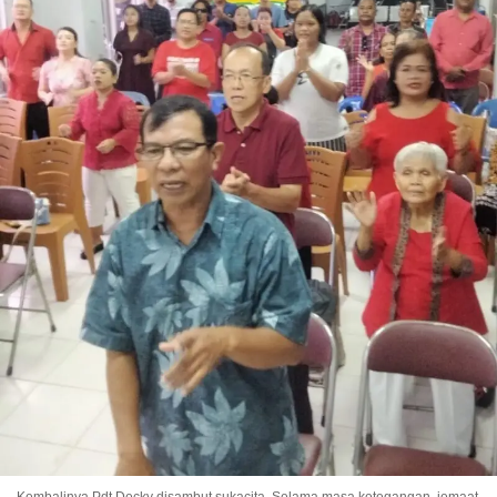
Kembalinya Pdt Decky disambut sukacita. Selama masa ketegangan, jemaat