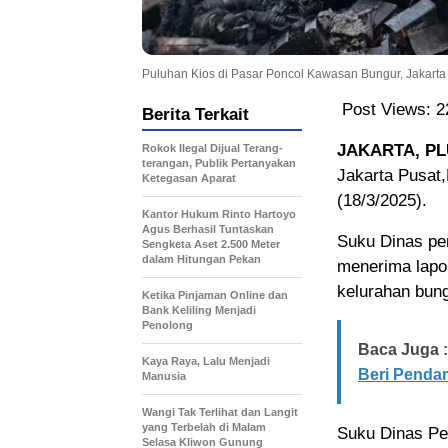
Puluhan Kios di Pasar Poncol Kawasan Bungur, Jakarta 
Post Views:
2
Berita Terkait
JAKARTA, PL
Rokok Ilegal Dijual Terang-
terangan, Publik Pertanyakan
Jakarta Pusat,
Ketegasan Aparat
(18/3/2025).
Kantor Hukum Rinto Hartoyo
Agus Berhasil Tuntaskan
Suku Dinas pe
Sengketa Aset 2.500 Meter
dalam Hitungan Pekan
menerima lapo
kelurahan bung
Ketika Pinjaman Online dan
Bank Keliling Menjadi
Penolong
Baca Juga :
Kaya Raya, Lalu Menjadi
Beri Penda
Manusia
Wangi Tak Terlihat dan Langit
yang Terbelah di Malam
Suku Dinas Pe
Selasa Kliwon Gunung