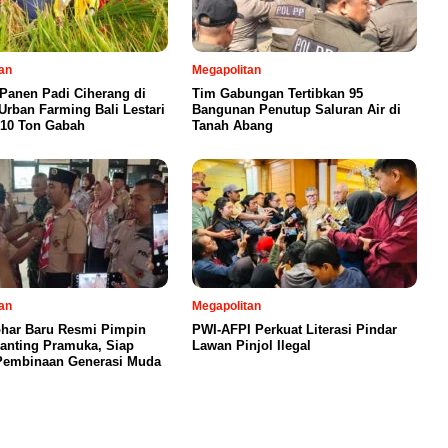
an
Megapolitan
 Panen Padi Ciherang di
Tim Gabungan Tertibkan 95
Urban Farming Bali Lestari
Bangunan Penutup Saluran Air di
 10 Ton Gabah
Tanah Abang
an
Megapolitan
har Baru Resmi Pimpin
PWI-AFPI Perkuat Literasi Pindar
Ranting Pramuka, Siap
Lawan Pinjol Ilegal
Pembinaan Generasi Muda