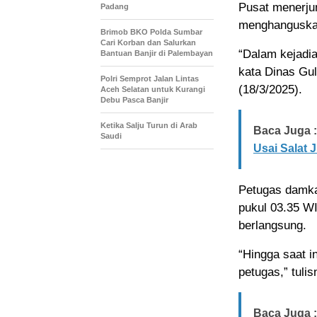
Pusat menerju
Padang
menghanguskan
Brimob BKO Polda Sumbar
Cari Korban dan Salurkan
“Dalam kejadia
Bantuan Banjir di Palembayan
kata Dinas Gul
Polri Semprot Jalan Lintas
(18/3/2025).
Aceh Selatan untuk Kurangi
Debu Pasca Banjir
Ketika Salju Turun di Arab
Baca Juga :
Saudi
Usai Salat J
Petugas damka
pukul 03.35 W
berlangsung.
“Hingga saat i
petugas,” tulis
Baca Juga :