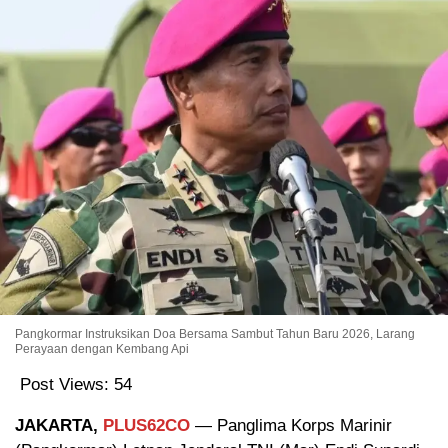
Pangkormar Instruksikan Doa Bersama Sambut Tahun Baru 2026, Larang
Perayaan dengan Kembang Api
Post Views:
54
JAKARTA,
PLUS62CO
— Panglima Korps Marinir