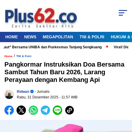
HOME
NEWS
MEGAPOLITAN
TNI & POLRI
HUKUM & 
 Laut” Bersama UNIBA dan Puskesmas Tanjung Sengkuang
Viral! Diduga
/
Home
TNI & Polri
Pangkormar Instruksikan Doa Bersama
Sambut Tahun Baru 2026, Larang
Perayaan dengan Kembang Api
Ridwan
- Jurnalis
Rabu, 31 Desember 2025
- 11:57 WIB