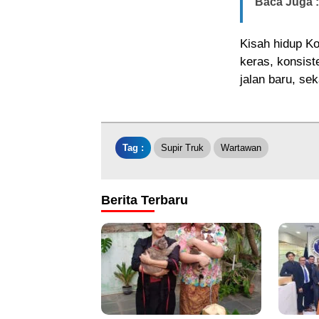
Baca Juga :
Kisah hidup K
keras, konsis
jalan baru, se
Tag :
Supir Truk
Wartawan
Berita Terbaru