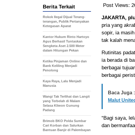
Post Views:
2
Berita Terkait
JAKARTA, pl
Rokok Ilegal Dijual Terang-
terangan, Publik Pertanyakan
pria yang akr
Ketegasan Aparat
sopir, ia masi
Kantor Hukum Rinto Hartoyo
tak kalah men
Agus Berhasil Tuntaskan
Sengketa Aset 2.500 Meter
dalam Hitungan Pekan
Rutinitas pada
ia berada di b
Ketika Pinjaman Online dan
Bank Keliling Menjadi
berbagai tujua
Penolong
berbagai peris
Kaya Raya, Lalu Menjadi
Manusia
Baca Juga :
Wangi Tak Terlihat dan Langit
Malut Unit
yang Terbelah di Malam
Selasa Kliwon Gunung
Padang
“Bagi saya, le
Brimob BKO Polda Sumbar
dan bermanfaat
Cari Korban dan Salurkan
Bantuan Banjir di Palembayan