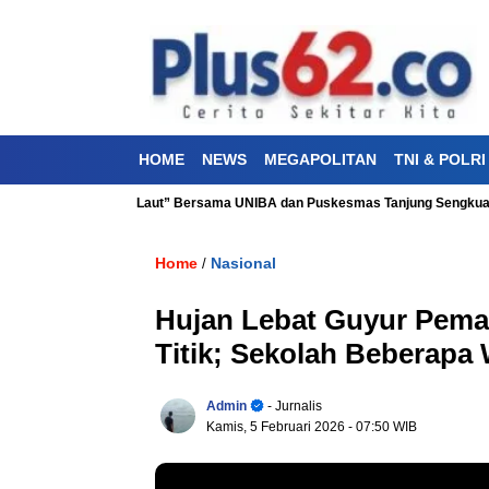
HOME
NEWS
MEGAPOLITAN
TNI & POLRI
n “Aku Cinta Laut” Bersama UNIBA dan Puskesmas Tanjung Sengkuang
V
Home
Nasional
/
Hujan Lebat Guyur Pemala
Titik; Sekolah Beberapa 
Admin
- Jurnalis
Kamis, 5 Februari 2026
- 07:50 WIB