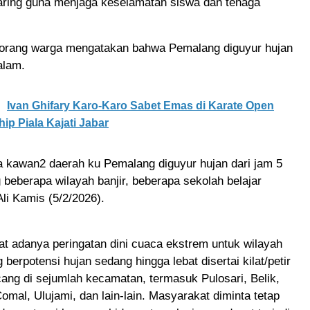
aring guna menjaga keselamatan siswa dan tenaga
eorang warga mengatakan bahwa Pemalang diguyur hujan
alam.
Ivan Ghifary Karo-Karo Sabet Emas di Karate Open
p Piala Kajati Jabar
 kawan2 daerah ku Pemalang diguyur hujan dari jam 5
 beberapa wilayah banjir, beberapa sekolah belajar
Ali Kamis (5/2/2026).
 adanya peringatan dini cuaca ekstrem untuk wilayah
berpotensi hujan sedang hingga lebat disertai kilat/petir
ang di sejumlah kecamatan, termasuk Pulosari, Belik,
mal, Ulujami, dan lain‑lain. Masyarakat diminta tetap