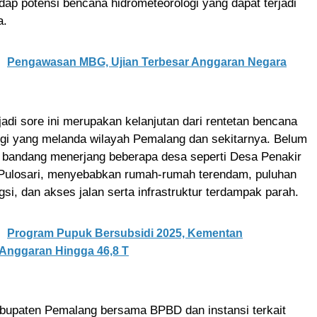
ap potensi bencana hidrometeorologi yang dapat terjadi
a.
Pengawasan MBG, Ujian Terbesar Anggaran Negara
rjadi sore ini merupakan kelanjutan dari rentetan bencana
ogi yang melanda wilayah Pemalang dan sekitarnya. Belum
ir bandang menerjang beberapa desa seperti Desa Penakir
Pulosari, menyebabkan rumah‑rumah terendam, puluhan
i, dan akses jalan serta infrastruktur terdampak parah.
Program Pupuk Bersubsidi 2025, Kementan
 Anggaran Hingga 46,8 T
bupaten Pemalang bersama BPBD dan instansi terkait