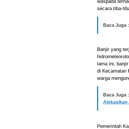
waspada terhad
secara tiba‑tib
Baca Juga :
Banjir yang te
hidrometeorol
lama ini, banj
di Kecamatan 
warga mengungs
Baca Juga :
Alokasikan
Pemerintah Ka