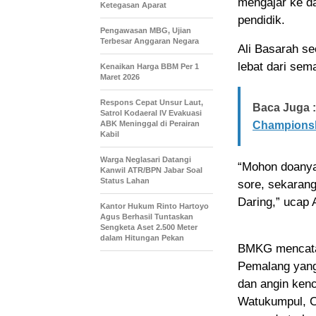
mengajar ke d
Ketegasan Aparat
pendidik.
Pengawasan MBG, Ujian
Terbesar Anggaran Negara
Ali Basarah s
lebat dari sem
Kenaikan Harga BBM Per 1
Maret 2026
Respons Cepat Unsur Laut,
Baca Juga :
Satrol Kodaeral IV Evakuasi
ABK Meninggal di Perairan
Championshi
Kabil
Warga Neglasari Datangi
“Mohon doanya
Kanwil ATR/BPN Jabar Soal
Status Lahan
sore, sekarang
Daring,” ucap 
Kantor Hukum Rinto Hartoyo
Agus Berhasil Tuntaskan
Sengketa Aset 2.500 Meter
dalam Hitungan Pekan
BMKG mencatat
Pemalang yang 
dan angin kenc
Watukumpul, Co