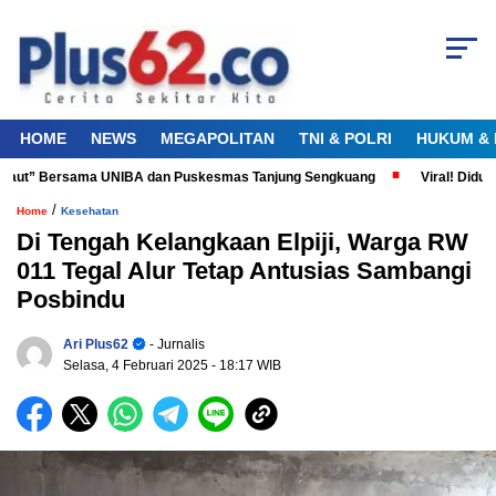
HOME
NEWS
MEGAPOLITAN
TNI & POLRI
HUKUM & 
Laut” Bersama UNIBA dan Puskesmas Tanjung Sengkuang
Viral! Diduga P
/
Home
Kesehatan
Di Tengah Kelangkaan Elpiji, Warga RW
011 Tegal Alur Tetap Antusias Sambangi
Posbindu
Ari Plus62
- Jurnalis
Selasa, 4 Februari 2025
- 18:17 WIB