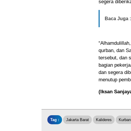
segera diberi
Baca Juga :
“Alhamdulillah
qurban, dan S
tersebut, dan 
bagian pekerja
dan segera di
menutup pembi
(Iksan Sanjay
Tag :
Jakarta Barat
Kalideres
Kurban