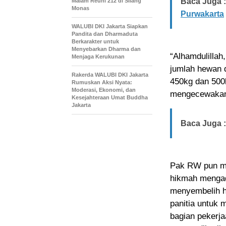
Baca Juga :
Malam Reuni 212 di Silang
Monas
Purwakarta
WALUBI DKI Jakarta Siapkan
Pandita dan Dharmaduta
Berkarakter untuk
Menyebarkan Dharma dan
“Alhamdulillah
Menjaga Kerukunan
jumlah hewan 
Rakerda WALUBI DKI Jakarta
450kg dan 500
Rumuskan Aksi Nyata:
Moderasi, Ekonomi, dan
mengecewakan
Kesejahteraan Umat Buddha
Jakarta
Baca Juga :
Pak RW pun men
hikmah mengad
menyembelih h
panitia untuk
bagian pekerja