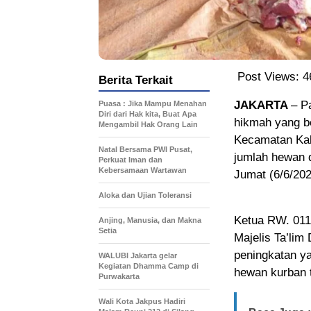
Post Views:
4
Berita Terkait
JAKARTA
– P
Puasa : Jika Mampu Menahan
Diri dari Hak kita, Buat Apa
hikmah yang be
Mengambil Hak Orang Lain
Kecamatan Kal
Natal Bersama PWI Pusat,
jumlah hewan q
Perkuat Iman dan
Kebersamaan Wartawan
Jumat (6/6/202
Aloka dan Ujian Toleransi
Ketua RW. 011
Anjing, Manusia, dan Makna
Setia
Majelis Ta’lim
peningkatan ya
WALUBI Jakarta gelar
Kegiatan Dhamma Camp di
hewan kurban 
Purwakarta
Wali Kota Jakpus Hadiri