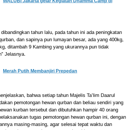
WALUBI Jakarta gelar Kegiatan Dhamma Camp di
, dibandingkan tahun lalu, pada tahun ini ada peningkatan
qurban, dan sapinya pun lumayan besar, ada yang 400kg,
kg, ditambah 9 Kambing yang ukurannya pun tidak
” Jelasnya.
Merah Putih Membanjiri Prepedan
jelaskan, bahwa setiap tahun Majelis Ta’lim Daarul
akan pemotongan hewan qurban dan beliau sendiri yang
ewan kurban tersebut dan dibutuhkan hampir 40 orang
 melaksanakan tugas pemotongan hewan qurban ini, dengan
annya masing-masing, agar selesai tepat waktu dan