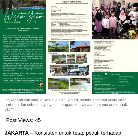
tim kepanitiaan yang di ketuai oleh H. Amad, membuat format acara yang
berbeda dari sebelumnya, yaitu mengadakan wisata bersama anak-anak
yatim.
Post Views:
45
JAKARTA
– Konsisten untuk tetap peduli terhadap