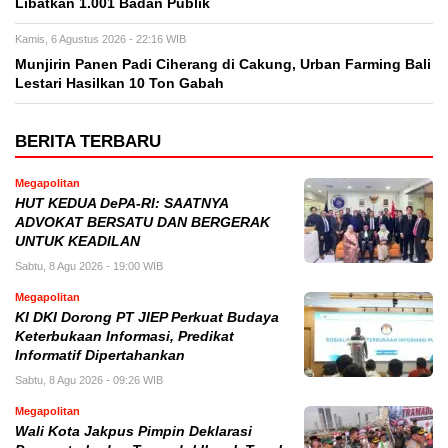
Libatkan 1.001 Badan Publik
Kamis, 6 Agustus 2026 - 22:16 WIB
Munjirin Panen Padi Ciherang di Cakung, Urban Farming Bali
Lestari Hasilkan 10 Ton Gabah
BERITA TERBARU
Megapolitan
HUT KEDUA DePA-RI: SAATNYA
ADVOKAT BERSATU DAN BERGERAK
UNTUK KEADILAN
Sabtu, 8 Agu 2026 - 19:00 WIB
Megapolitan
KI DKI Dorong PT JIEP Perkuat Budaya
Keterbukaan Informasi, Predikat
Informatif Dipertahankan
Sabtu, 8 Agu 2026 - 09:26 WIB
Megapolitan
Wali Kota Jakpus Pimpin Deklarasi