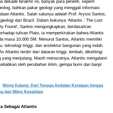
 dekade terakhir ini, banyak para peneliti, seperti
eolog, bahkan pakar geologi yang menggali informasi
daan Atlantis. Salah satunya adalah Prof. Arysio Santos,
geologi dari Brazil. Dalam bukunya ‘Atlantis : The Lost
ally Found’, Santos mengungkapkan, berdasarkan
terhadap tulisan Plato, ia memperkirakan bahwa Atlantis
a masa 10.000 SM. Menurut Santos, Atlantis memiliki
, teknologi tinggi, dan arsitektur bangunan yang indah.
s Atlantis terdiri dari dataran tinggi, lembah, dikelilingi
 yang menjulang. Masih menurutnya, Atlantis mengalami
ebabkan oleh perubahan iklim, gempa bumi dan banjir
Wong Kalang: Dari Tenaga Andalan Kerajaan hingga
g dan Mitos Kesaktian
ia Sebagai Atlantis