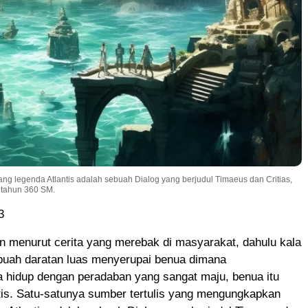
ng legenda Atlantis adalah sebuah Dialog yang berjudul Timaeus dan Critias,
a tahun 360 SM.
3
 menurut cerita yang merebak di masyarakat, dahulu kala
buah daratan luas menyerupai benua dimana
 hidup dengan peradaban yang sangat maju, benua itu
tis. Satu-satunya sumber tertulis yang mengungkapkan