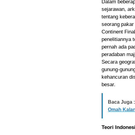
Dalam beberapa
sejarawan, ark
tentang kebera
seorang pakar 
Continent Fin
penelitiannya 
pernah ada pad
peradaban maju
Secara geografi
gunung-gunung
kehancuran dis
besar.
Baca Juga :
Omah Kalan
Teori Indones