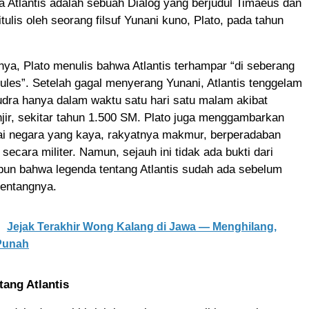
a Atlantis adalah sebuah Dialog yang berjudul Timaeus dan
itulis oleh seorang filsuf Yunani kuno, Plato, pada tahun
ya, Plato menulis bahwa Atlantis terhampar “di seberang
rkules”. Setelah gagal menyerang Yunani, Atlantis tenggelam
dra hanya dalam waktu satu hari satu malam akibat
ir, sekitar tahun 1.500 SM. Plato juga menggambarkan
gai negara yang kaya, rakyatnya makmur, berperadaban
secara militer. Namun, sejauh ini tidak ada bukti dari
un bahwa legenda tentang Atlantis sudah ada sebelum
tentangnya.
Jejak Terakhir Wong Kalang di Jawa — Menghilang,
 Punah
tang Atlantis