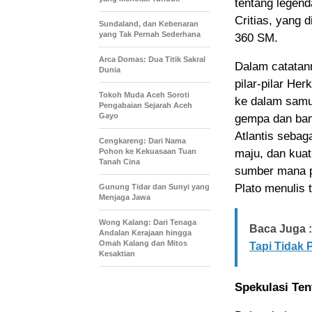
tentang legend
Critias, yang d
Sundaland, dan Kebenaran
yang Tak Pernah Sederhana
360 SM.
Arca Domas: Dua Titik Sakral
Dalam catatann
Dunia
pilar-pilar He
Tokoh Muda Aceh Soroti
ke dalam samu
Pengabaian Sejarah Aceh
Gayo
gempa dan banj
Atlantis seba
Cengkareng: Dari Nama
Pohon ke Kekuasaan Tuan
maju, dan kuat 
Tanah Cina
sumber mana p
Plato menulis 
Gunung Tidar dan Sunyi yang
Menjaga Jawa
Wong Kalang: Dari Tenaga
Baca Juga :
Andalan Kerajaan hingga
Omah Kalang dan Mitos
Tapi Tidak
Kesaktian
Spekulasi Ten