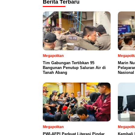
Berita Terbaru
Megapolitan
Megapolit
Tim Gabungan Tertibkan 95
Marin Nu
Bangunan Penutup Saluran Air di
Pelayara
Tanah Abang
Nasional
Megapolitan
Megapolit
PWI-AFPI Perkuat Literasi Pindar
Kembali 