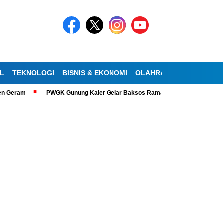
AL
TEKNOLOGI
BISNIS & EKONOMI
OLAHRAGA
KESEHATA
PWGK Gunung Kaler Gelar Baksos Ramadan, Bantu Lansia Tunanetra di 