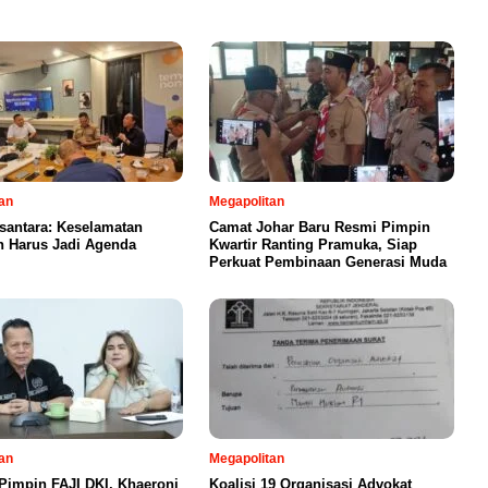
an
Megapolitan
santara: Keselamatan
Camat Johar Baru Resmi Pimpin
n Harus Jadi Agenda
Kwartir Ranting Pramuka, Siap
Perkuat Pembinaan Generasi Muda
an
Megapolitan
Pimpin FAJI DKI, Khaeroni
Koalisi 19 Organisasi Advokat