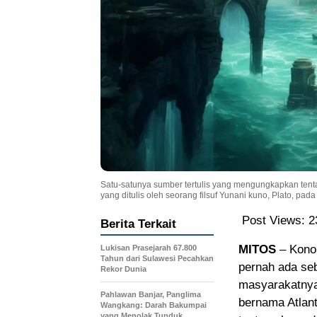
Satu-satunya sumber tertulis yang mengungkapkan tenta
yang ditulis oleh seorang filsuf Yunani kuno, Plato, pad
Post Views:
2
Berita Terkait
MITOS
– Konon
Lukisan Prasejarah 67.800
Tahun dari Sulawesi Pecahkan
pernah ada se
Rekor Dunia
masyarakatnya
Pahlawan Banjar, Panglima
bernama Atlan
Wangkang: Darah Bakumpai
yang Menolak Tunduk