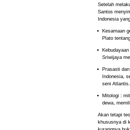
Setelah melaku
Santos menyimp
Indonesia yang
Kesamaan geo
Plato tentang
Kebudayaan :
Sriwijaya m
Prasasti dan
Indonesia, s
seni Atlantis.
Mitologi : m
dewa, memili
Akan tetapi te
khususnya di 
kurangnya bukt