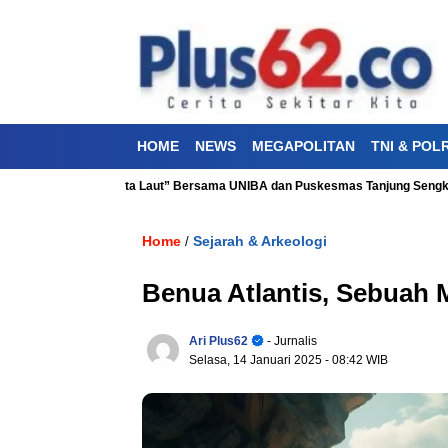
HOME
NEWS
MEGAPOLITAN
TNI & POLR
atan “Aku Cinta Laut” Bersama UNIBA dan Puskesmas Tanjung Sengkuang
Home
Sejarah & Arkeologi
/
Benua Atlantis, Sebuah 
Ari Plus62
- Jurnalis
Selasa, 14 Januari 2025
- 08:42 WIB