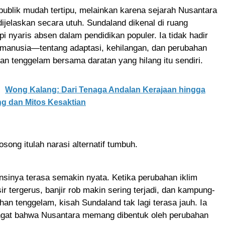
ublik mudah tertipu, melainkan karena sejarah Nusantara
 dijelaskan secara utuh. Sundaland dikenal di ruang
pi nyaris absen dalam pendidikan populer. Ia tidak hadir
 manusia—tentang adaptasi, kehilangan, dan perubahan
 tenggelam bersama daratan yang hilang itu sendiri.
Wong Kalang: Dari Tenaga Andalan Kerajaan hingga
g dan Mitos Kesaktian
song itulah narasi alternatif tumbuh.
vansinya terasa semakin nyata. Ketika perubahan iklim
r tergerus, banjir rob makin sering terjadi, dan kampung-
an tenggelam, kisah Sundaland tak lagi terasa jauh. Ia
ngat bahwa Nusantara memang dibentuk oleh perubahan