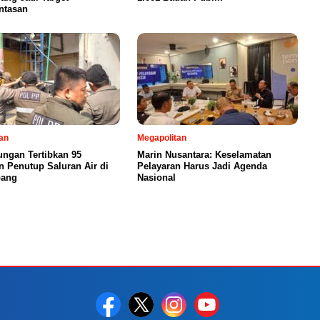
ntasan
an
Megapolitan
ngan Tertibkan 95
Marin Nusantara: Keselamatan
 Penutup Saluran Air di
Pelayaran Harus Jadi Agenda
bang
Nasional