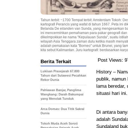
Tahun terbit: ~1700 Tempat terbit: Amsterdam Tokoh: De
kartografi Perancis yang wafat di tahun 1667. Peta ini 
Belanda De eilanden van Sunda, yang mengesankan bahwa
ini mencerminkan pemahaman para pakar geografi dan ka
dikelmpokkan ke nama "Kepulauan Sunda", suatu istilah 
wilayah Asia Tenggara zaman dulu ketika masih menyatu 
adalah pemakaian kata "Borneo" untuk Brunei, yang ta
kita sebut Kalimantan. Juru kartografi: berdasarkan kar
Post Views:
9
Berita Terkait
History – Nam
Lukisan Prasejarah 67.800
Tahun dari Sulawesi Pecahkan
publik, namun
Rekor Dunia
lama beredar, 
Pahlawan Banjar, Panglima
situasi hari i
Wangkang: Darah Bakumpai
yang Menolak Tunduk
Arca Domas: Dua Titik Sakral
Di antara bany
Dunia
adalah Sundala
Tokoh Muda Aceh Soroti
Sundaland buka
Pengabaian Sejarah Aceh