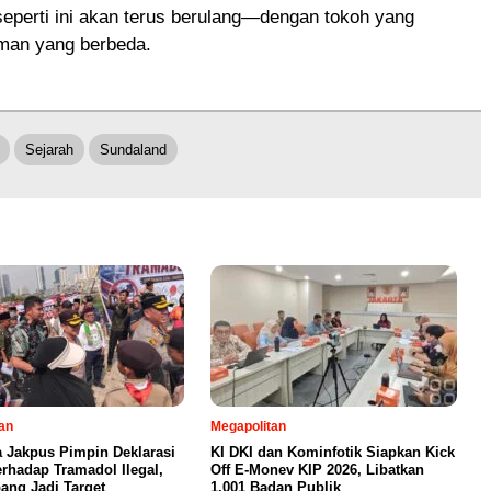
 seperti ini akan terus berulang—dengan tokoh yang
aman yang berbeda.
Sejarah
Sundaland
an
Megapolitan
a Jakpus Pimpin Deklarasi
KI DKI dan Kominfotik Siapkan Kick
erhadap Tramadol Ilegal,
Off E-Monev KIP 2026, Libatkan
ang Jadi Target
1.001 Badan Publik