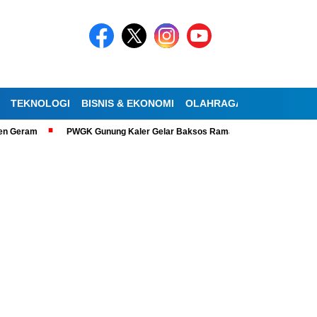
TEKNOLOGI
BISNIS & EKONOMI
OLAHRAGA
KESEHATAN
m
PWGK Gunung Kaler Gelar Baksos Ramadan, Bantu Lansia Tunanetra d