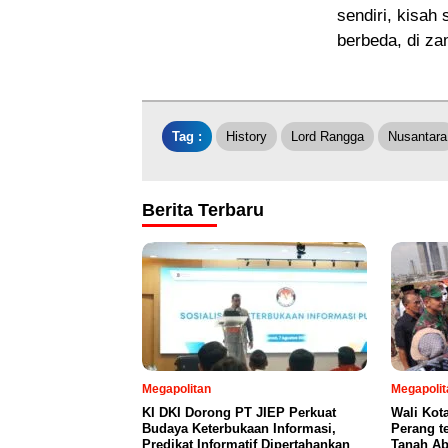
sendiri, kisah
berbeda, di z
Tag :
History
Lord Rangga
Nusantara
Berita Terbaru
Megapolitan
Megapolit
KI DKI Dorong PT JIEP Perkuat
Wali Kot
Budaya Keterbukaan Informasi,
Perang t
Predikat Informatif Dipertahankan
Tanah Ab