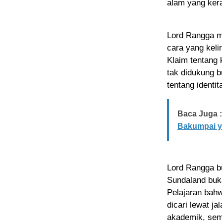
alam yang ker
Lord Rangga m
cara yang kelir
Klaim tentang 
tak didukung 
tentang identi
Baca Juga :
Bakumpai y
Lord Rangga bu
Sundaland buka
Pelajaran bahw
dicari lewat j
akademik, sem