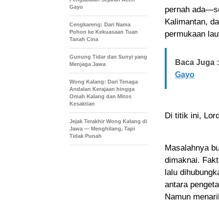
Gayo
pernah ada—se
Kalimantan, d
Cengkareng: Dari Nama
Pohon ke Kekuasaan Tuan
permukaan laut
Tanah Cina
Gunung Tidar dan Sunyi yang
Baca Juga :
Menjaga Jawa
Gayo
Wong Kalang: Dari Tenaga
Andalan Kerajaan hingga
Omah Kalang dan Mitos
Kesaktian
Di titik ini, L
Jejak Terakhir Wong Kalang di
Jawa — Menghilang, Tapi
Tidak Punah
Masalahnya bu
dimaknai. Fakta
lalu dihubungk
antara pengeta
Namun menarik