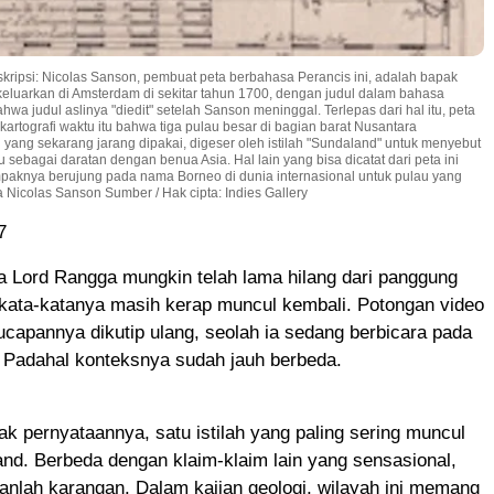
skripsi: Nicolas Sanson, pembuat peta berbahasa Perancis ini, adalah bapak
dikeluarkan di Amsterdam di sekitar tahun 1700, dengan judul dalam bahasa
 judul aslinya "diedit" setelah Sanson meninggal. Terlepas dari hal itu, peta
rtografi waktu itu bahwa tiga pulau besar di bagian barat Nusantara
yang sekarang jarang dipakai, digeser oleh istilah "Sundaland" untuk menyebut
sebagai daratan dengan benua Asia. Hal lain yang bisa dicatat dari peta ini
mpaknya berujung pada nama Borneo di dunia internasional untuk pulau yang
ya Nicolas Sanson Sumber / Hak cipta: Indies Gallery
7
a Lord Rangga mungkin telah lama hilang dari panggung
 kata-katanya masih kerap muncul kembali. Potongan video
ucapannya dikutip ulang, seolah ia sedang berbicara pada
ni. Padahal konteksnya sudah jauh berbeda.
ak pernyataannya, satu istilah yang paling sering muncul
nd. Berbeda dengan klaim-klaim lain yang sensasional,
nlah karangan. Dalam kajian geologi, wilayah ini memang