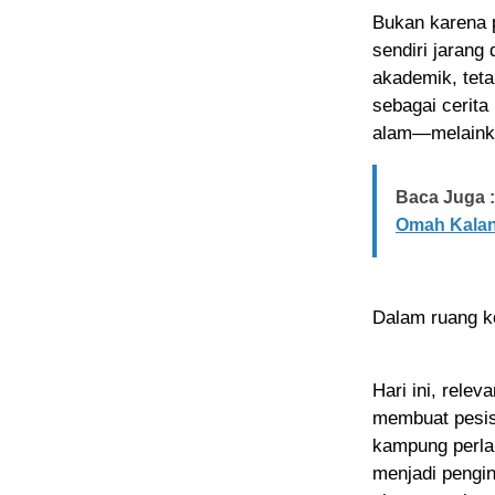
Bukan karena p
sendiri jarang
akademik, teta
sebagai cerita
alam—melainkan
Baca Juga :
Omah Kalan
Dalam ruang ko
Hari ini, rele
membuat pesisi
kampung perlah
menjadi pengi