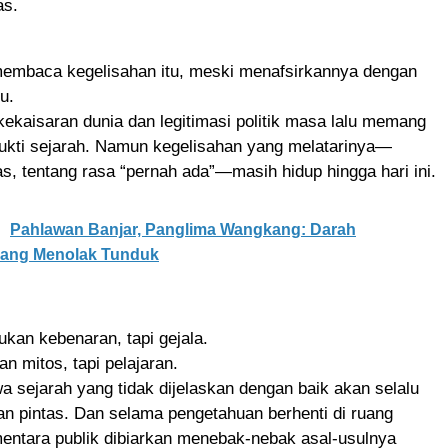
as.
embaca kegelisahan itu, meski menafsirkannya dengan
u.
kekaisaran dunia dan legitimasi politik masa lalu memang
bukti sejarah. Namun kegelisahan yang melatarinya—
tas, tentang rasa “pernah ada”—masih hidup hingga hari ini.
Pahlawan Banjar, Panglima Wangkang: Darah
ang Menolak Tunduk
kan kebenaran, tapi gejala.
n mitos, tapi pelajaran.
a sejarah yang tidak dijelaskan dengan baik akan selalu
alan pintas. Dan selama pengetahuan berhenti di ruang
entara publik dibiarkan menebak-nebak asal-usulnya