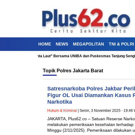
HOME
NEWS
MEGAPOLITAN
TNI & POLRI
Kesehatan “Aku Cinta Laut” Bersama UNIBA dan Puskesmas Tanjung Sengkuang
Topik
Polres Jakarta Barat
Satresnarkoba Polres Jakbar Peri
Figur OL Usai Diamankan Kasus 
Narkotika
Hukum & Kriminal
| Senin, 3 November 2025 - 19:46
JAKARTA, Plus62.co – Satuan Reserse Narkob
melakukan pemeriksaan kesehatan terhadap pu
Minggu (2/11/2025). Pemeriksaan dilakukan 