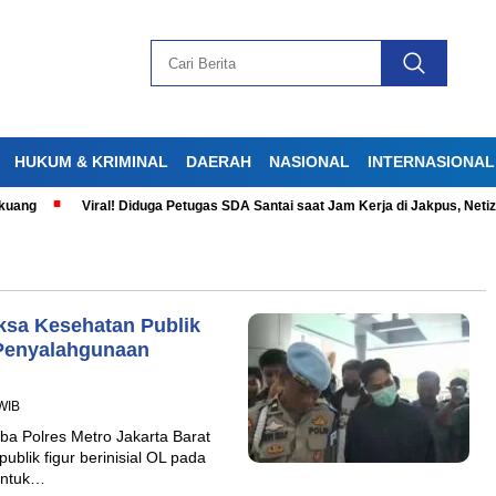
HUKUM & KRIMINAL
DAERAH
NASIONAL
INTERNASIONAL
Viral! Diduga Petugas SDA Santai saat Jam Kerja di Jakpus, Netizen G
ksa Kesehatan Publik
Penyalahgunaan
 WIB
a Polres Metro Jakarta Barat
blik figur berinisial OL pada
untuk…