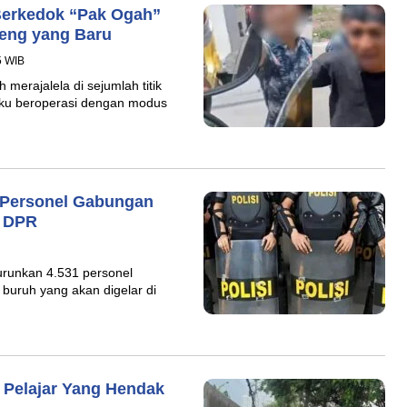
Berkedok “Pak Ogah”
reng yang Baru
5 WIB
merajalela di sejumlah titik
laku beroperasi dengan modus
1 Personel Gabungan
i DPR
runkan 4.531 personel
buruh yang akan digelar di
Pelajar Yang Hendak