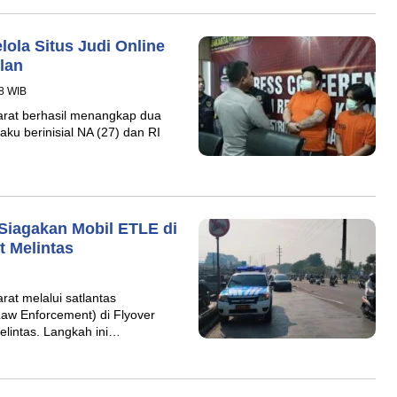
ola Situs Judi Online
lan
58 WIB
arat berhasil menangkap dua
aku berinisial NA (27) dan RI
Siagakan Mobil ETLE di
t Melintas
at melalui satlantas
Law Enforcement) di Flyover
lintas. Langkah ini…