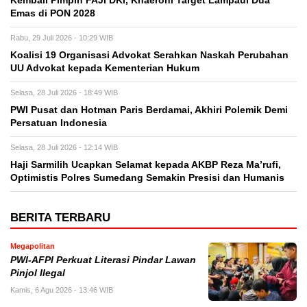
Kembali Pimpin FAJI DKI, Khaeroni Target Lampaui Dua
Emas di PON 2028
Rabu, 29 Juli 2026 - 10:29 WIB
Koalisi 19 Organisasi Advokat Serahkan Naskah Perubahan
UU Advokat kepada Kementerian Hukum
Selasa, 28 Juli 2026 - 18:49 WIB
PWI Pusat dan Hotman Paris Berdamai, Akhiri Polemik Demi
Persatuan Indonesia
Selasa, 28 Juli 2026 - 12:14 WIB
Haji Sarmilih Ucapkan Selamat kepada AKBP Reza Ma’rufi,
Optimistis Polres Sumedang Semakin Presisi dan Humanis
BERITA TERBARU
Megapolitan
PWI-AFPI Perkuat Literasi Pindar Lawan
Pinjol Ilegal
Kamis, 6 Agu 2026 - 13:46 WIB