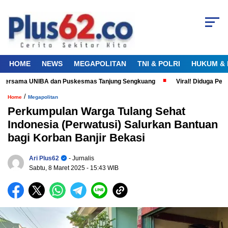
HOME
NEWS
MEGAPOLITAN
TNI & POLRI
HUKUM & 
 Bersama UNIBA dan Puskesmas Tanjung Sengkuang
Viral! Diduga Petuga
/
Home
Megapolitan
Perkumpulan Warga Tulang Sehat
Indonesia (Perwatusi) Salurkan Bantuan
bagi Korban Banjir Bekasi
Ari Plus62
- Jurnalis
Sabtu, 8 Maret 2025
- 15:43 WIB