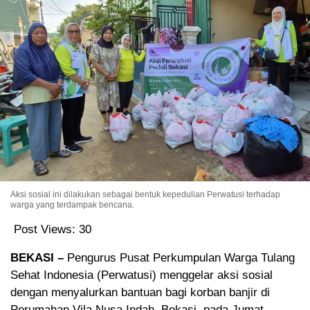
Aksi sosial ini dilakukan sebagai bentuk kepedulian Perwatusi terhadap
warga yang terdampak bencana.
Post Views:
30
BEKASI –
Pengurus Pusat Perkumpulan Warga Tulang
Sehat Indonesia (Perwatusi) menggelar aksi sosial
dengan menyalurkan bantuan bagi korban banjir di
Perumahan Vila Nusa Indah, Bekasi, pada Jumat