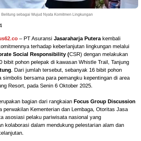
i Belitung sebagai Wujud Nyata Komitmen Lingkungan
4
us62.co
– PT Asuransi
Jasaraharja Putera
kembali
omitmennya terhadap keberlanjutan lingkungan melalui
rate Social Responsibility (
CSR) dengan melakukan
bibit pohon pelepak di kawasan Whistle Trail, Tanjung
itung
. Dari jumlah tersebut, sebanyak 16 bibit pohon
a simbolis bersama para pemangku kepentingan di area
ung Resort, pada Senin 6 Oktober 2025.
erupakan bagian dari rangkaian
Focus Group Discussion
 perwakilan Kementerian dan Lembaga, Otoritas Jasa
a asosiasi pelaku pariwisata nasional yang
 kolaborasi dalam mendukung pelestarian alam dan
kelanjutan.