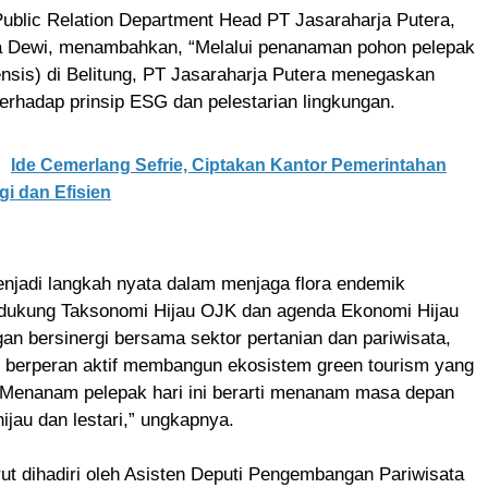
Public Relation Department Head PT Jasaraharja Putera,
a Dewi, menambahkan, “Melalui penanaman pohon pelepak
ensis) di Belitung, PT Jasaraharja Putera menegaskan
rhadap prinsip ESG dan pelestarian lingkungan.
Ide Cemerlang Sefrie, Ciptakan Kantor Pemerintahan
i dan Efisien
enjadi langkah nyata dalam menjaga flora endemik
dukung Taksonomi Hijau OJK dan agenda Ekonomi Hijau
an bersinergi bersama sektor pertanian dan pariwisata,
 berperan aktif membangun ekosistem green tourism yang
. Menanam pelepak hari ini berarti menanam masa depan
hijau dan lestari,” ungkapnya.
urut dihadiri oleh Asisten Deputi Pengembangan Pariwisata