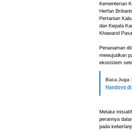
Kementerian K
Herfan Brilia
Pertanian Kabu
dan Kepala Ka
Khawarid Pasa
Penanaman dil
mewujudkan pa
ekosistem set
Baca Juga :
Handoyo di 
Melalui inisia
perannya dala
pada keberlanj