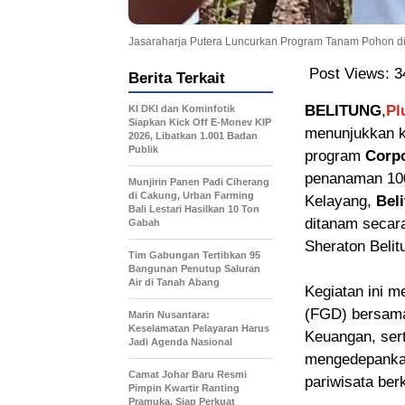
Jasaraharja Putera Luncurkan Program Tanam Pohon d
Post Views:
3
Berita Terkait
BELITUNG
,
Pl
KI DKI dan Kominfotik
Siapkan Kick Off E-Monev KIP
menunjukkan k
2026, Libatkan 1.001 Badan
Publik
program
Corpo
penanaman 100 
Munjirin Panen Padi Ciherang
di Cakung, Urban Farming
Kelayang,
Bel
Bali Lestari Hasilkan 10 Ton
ditanam secar
Gabah
Sheraton Belit
Tim Gabungan Tertibkan 95
Bangunan Penutup Saluran
Air di Tanah Abang
Kegiatan ini m
(FGD) bersama
Marin Nusantara:
Keselamatan Pelayaran Harus
Keuangan, sert
Jadi Agenda Nasional
mengedepankan
Camat Johar Baru Resmi
pariwisata ber
Pimpin Kwartir Ranting
Pramuka, Siap Perkuat