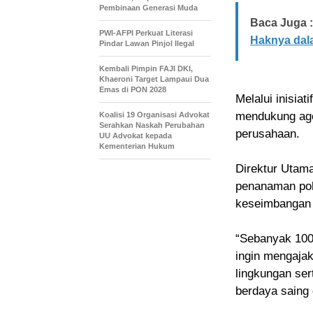
Pembinaan Generasi Muda
Baca Juga :
PWI-AFPI Perkuat Literasi
Haknya da
Pindar Lawan Pinjol Ilegal
Kembali Pimpin FAJI DKI,
Khaeroni Target Lampaui Dua
Emas di PON 2028
Melalui inisia
mendukung ag
Koalisi 19 Organisasi Advokat
Serahkan Naskah Perubahan
perusahaan.
UU Advokat kepada
Kementerian Hukum
Direktur Utam
penanaman poh
keseimbangan 
“Sebanyak 100 
ingin mengaja
lingkungan ser
berdaya saing 