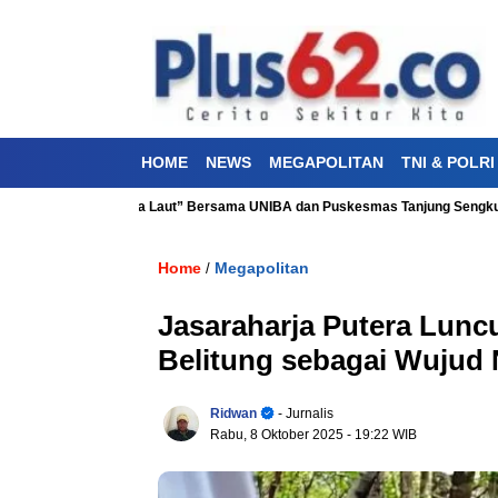
HOME
NEWS
MEGAPOLITAN
TNI & POLRI
atan “Aku Cinta Laut” Bersama UNIBA dan Puskesmas Tanjung Sengkuang
Home
Megapolitan
/
Jasaraharja Putera Lun
Belitung sebagai Wujud
Ridwan
- Jurnalis
Rabu, 8 Oktober 2025
- 19:22 WIB