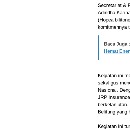
Secretariat & 
Adindha Karin
(Hopea biliton
komitmennya te
Baca Juga :
Hemat Energ
Kegiatan ini m
sekaligus men
Nasional. Deng
JRP Insurance
berkelanjutan
Belitung yang 
Kegiatan ini t