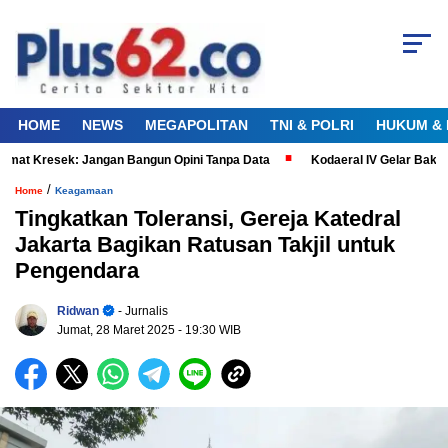
HOME
NEWS
MEGAPOLITAN
TNI & POLRI
HUKUM & 
t Kresek: Jangan Bangun Opini Tanpa Data
Kodaeral IV Gelar Bakti Ke
/
Home
Keagamaan
Tingkatkan Toleransi, Gereja Katedral
Jakarta Bagikan Ratusan Takjil untuk
Pengendara
Ridwan
- Jurnalis
Jumat, 28 Maret 2025
- 19:30 WIB