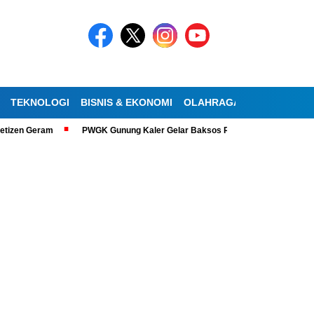
TEKNOLOGI
BISNIS & EKONOMI
OLAHRAGA
KESEHATAN
tizen Geram
PWGK Gunung Kaler Gelar Baksos Ramadan, Bantu Lansia Tu