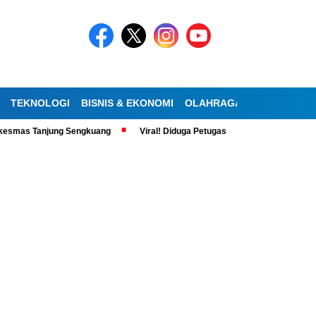
TEKNOLOGI
BISNIS & EKONOMI
OLAHRAGA
KESEHATAN
esmas Tanjung Sengkuang
Viral! Diduga Petugas SDA Santai saat Jam Ke