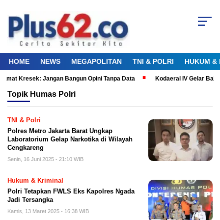
HOME
NEWS
MEGAPOLITAN
TNI & POLRI
HUKUM & 
Camat Kresek: Jangan Bangun Opini Tanpa Data
Kodaeral IV Gelar Bak
Topik
Humas Polri
TNI & Polri
Polres Metro Jakarta Barat Ungkap
Laboratorium Gelap Narkotika di Wilayah
Cengkareng
Senin, 16 Juni 2025 - 21:10 WIB
Hukum & Kriminal
Polri Tetapkan FWLS Eks Kapolres Ngada
Jadi Tersangka
Kamis, 13 Maret 2025 - 16:38 WIB