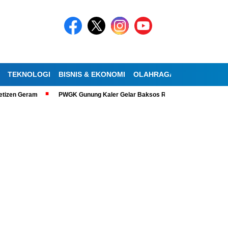
TEKNOLOGI
BISNIS & EKONOMI
OLAHRAGA
KESEHATAN
izen Geram
PWGK Gunung Kaler Gelar Baksos Ramadan, Bantu Lansia Tu