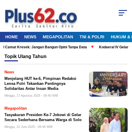
HOME
NEWS
MEGAPOLITAN
TNI & POLRI
HUKUM & 
al Camat Kresek: Jangan Bangun Opini Tanpa Data
Kodaeral IV Gelar 
Topik
Ulang Tahun
News
Menjelang HUT ke-6, Pimpinan Redaksi
Lensa Polri Tekankan Pentingnya
Solidaritas Antar Insan Media
Minggu, 17 Agustus 2025 - 08:40 WIB
Megapolitan
Tasyakuran Presiden Ke-7 Jokowi di Gelar
Secara Sederhana Bersama Warga di Solo
Minggu, 22 Juni 2025 - 09:46 WIB