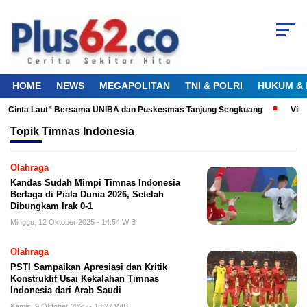
HOME
NEWS
MEGAPOLITAN
TNI & POLRI
HUKUM & 
ku Cinta Laut” Bersama UNIBA dan Puskesmas Tanjung Sengkuang
Viral
Topik
Timnas Indonesia
Olahraga
Kandas Sudah Mimpi Timnas Indonesia
Berlaga di Piala Dunia 2026, Setelah
Dibungkam Irak 0-1
Minggu, 12 Oktober 2025 - 14:54 WIB
Olahraga
PSTI Sampaikan Apresiasi dan Kritik
Konstruktif Usai Kekalahan Timnas
Indonesia dari Arab Saudi
Kamis, 9 Oktober 2025 - 18:27 WIB