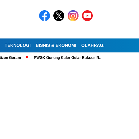
TEKNOLOGI
BISNIS & EKONOMI
OLAHRAGA
KESEHATAN
zen Geram
PWGK Gunung Kaler Gelar Baksos Ramadan, Bantu Lansia Tun