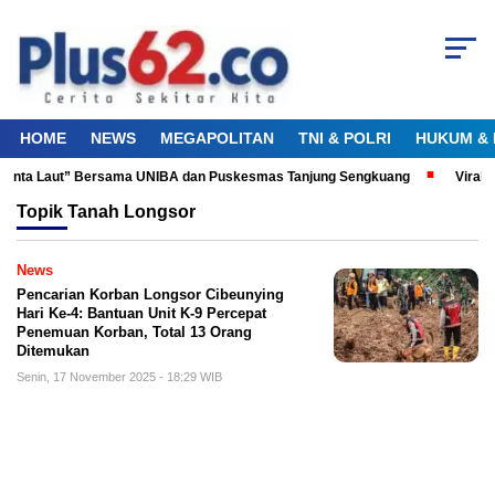
HOME
NEWS
MEGAPOLITAN
TNI & POLRI
HUKUM & 
u Cinta Laut” Bersama UNIBA dan Puskesmas Tanjung Sengkuang
Viral!
Topik
Tanah Longsor
News
Pencarian Korban Longsor Cibeunying
Hari Ke-4: Bantuan Unit K-9 Percepat
Penemuan Korban, Total 13 Orang
Ditemukan
Senin, 17 November 2025 - 18:29 WIB