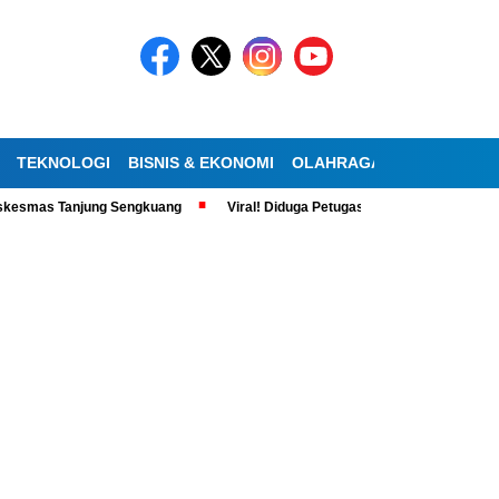
TEKNOLOGI
BISNIS & EKONOMI
OLAHRAGA
KESEHATAN
kesmas Tanjung Sengkuang
Viral! Diduga Petugas SDA Santai saat Jam K