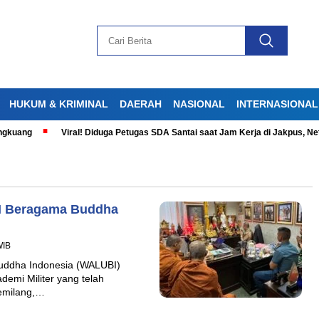
HUKUM & KRIMINAL
DAERAH
NASIONAL
INTERNASIONAL
kuang
Viral! Diduga Petugas SDA Santai saat Jam Kerja di Jakpus, Neti
NI Beragama Buddha
WIB
uddha Indonesia (WALUBI)
emi Militer yang telah
gemilang,…