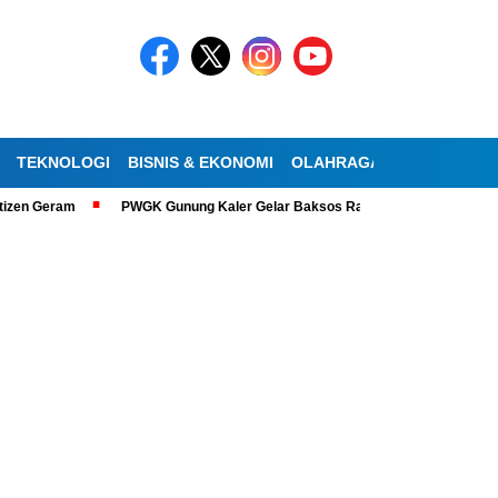
TEKNOLOGI
BISNIS & EKONOMI
OLAHRAGA
KESEHATAN
zen Geram
PWGK Gunung Kaler Gelar Baksos Ramadan, Bantu Lansia Tun