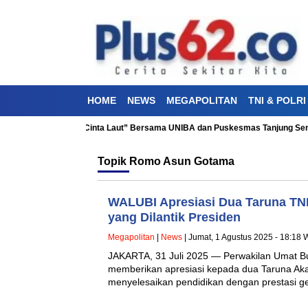
HOME
NEWS
MEGAPOLITAN
TNI & POLRI
akti Kesehatan “Aku Cinta Laut” Bersama UNIBA dan Puskesmas Tanjung Seng
Topik
Romo Asun Gotama
WALUBI Apresiasi Dua Taruna T
yang Dilantik Presiden
Megapolitan
|
News
| Jumat, 1 Agustus 2025 - 18:18 
JAKARTA, 31 Juli 2025 — Perwakilan Umat B
memberikan apresiasi kepada dua Taruna Akad
menyelesaikan pendidikan dengan prestasi 