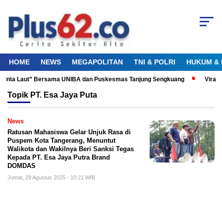
HOME
NEWS
MEGAPOLITAN
TNI & POLRI
HUKUM & 
u Cinta Laut” Bersama UNIBA dan Puskesmas Tanjung Sengkuang
Viral!
Topik
PT. Esa Jaya Puta
News
‎Ratusan Mahasiswa Gelar Unjuk Rasa di
Puspem Kota Tangerang, Menuntut
Walikota dan Wakilnya Beri Sanksi Tegas
Kepada PT. Esa Jaya Putra Brand
DOMDAS
Jumat, 29 Agustus 2025 - 10:21 WIB