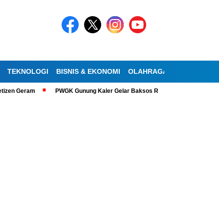
TEKNOLOGI
BISNIS & EKONOMI
OLAHRAGA
KESEHATAN
izen Geram
PWGK Gunung Kaler Gelar Baksos Ramadan, Bantu Lansia Tu