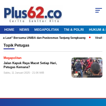
HOME
NEWS
MEGAPOLITAN
TNI & POLRI
HUKUM & 
Cinta Laut” Bersama UNIBA dan Puskesmas Tanjung Sengkuang
Viral! D
Topik
Petugas
Megapolitan
Jalan Kapuk Raya Macet Setiap Hari,
Petugas Kemana?
Sabtu, 11 Januari 2025 - 21:06 WIB