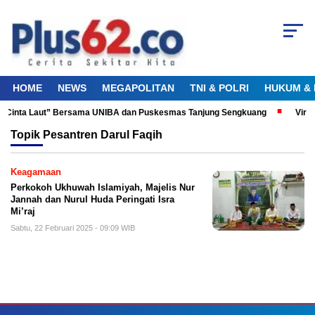
HOME
NEWS
MEGAPOLITAN
TNI & POLRI
HUKUM & 
ku Cinta Laut” Bersama UNIBA dan Puskesmas Tanjung Sengkuang
Viral
Topik
Pesantren Darul Faqih
Keagamaan
Perkokoh Ukhuwah Islamiyah, Majelis Nur
Jannah dan Nurul Huda Peringati Isra
Mi’raj
Sabtu, 22 Februari 2025 - 09:09 WIB