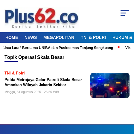
HOME
NEWS
MEGAPOLITAN
TNI & POLRI
HUKUM & 
ku Cinta Laut” Bersama UNIBA dan Puskesmas Tanjung Sengkuang
Viral
Topik
Operasi Skala Besar
TNI & Polri
Polda Metrojaya Gelar Patroli Skala Besar
Amankan Wilayah Jakarta Sekitar
Minggu, 31 Agustus 2025 - 23:50 WIB