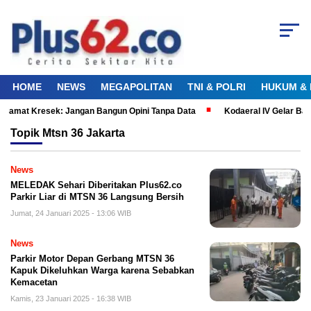
HOME
NEWS
MEGAPOLITAN
TNI & POLRI
HUKUM & 
 Camat Kresek: Jangan Bangun Opini Tanpa Data
Kodaeral IV Gelar Ba
Topik
Mtsn 36 Jakarta
News
MELEDAK Sehari Diberitakan Plus62.co
Parkir Liar di MTSN 36 Langsung Bersih
Jumat, 24 Januari 2025 - 13:06 WIB
News
Parkir Motor Depan Gerbang MTSN 36
Kapuk Dikeluhkan Warga karena Sebabkan
Kemacetan
Kamis, 23 Januari 2025 - 16:38 WIB