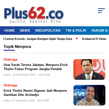
HOME
NEWS
MEGAPOLITAN
TNI & POLRI
HUKUM & 
al Camat Kresek: Jangan Bangun Opini Tanpa Data
Kodaeral IV Gelar 
Topik
Menpora
Olahraga
Usai Serah Terima Jabatan, Menpora Erick
Thohir Fokus Program Jangka Pendek
Kamis, 18 September 2025 - 19:04 WIB
Olahraga
Erick Thohir Resmi Digeser Jadi Menpora
Gantikan Dito Ariotedjo
Rabu, 17 September 2025 - 18:55 WIB