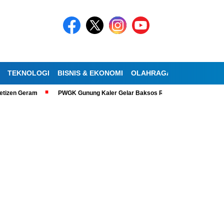
TEKNOLOGI
BISNIS & EKONOMI
OLAHRAGA
KESEHATAN
izen Geram
PWGK Gunung Kaler Gelar Baksos Ramadan, Bantu Lansia Tu