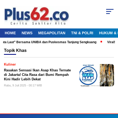
HOME
NEWS
MEGAPOLITAN
TNI & POLRI
HUKUM & 
 Cinta Laut” Bersama UNIBA dan Puskesmas Tanjung Sengkuang
Viral! 
Topik
Khas
Kuliner
Rasakan Sensasi Ikan Asap Khas Ternate
di Jakarta! Cita Rasa dari Bumi Rempah
Kini Hadir Lebih Dekat
Rabu, 9 Juli 2025 - 00:17 WIB