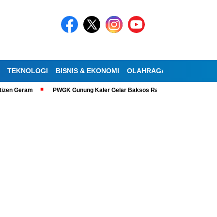
TEKNOLOGI
BISNIS & EKONOMI
OLAHRAGA
KESEHATAN
zen Geram
PWGK Gunung Kaler Gelar Baksos Ramadan, Bantu Lansia Tun