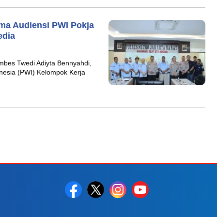
ima Audiensi PWI Pokja
edia
mbes Twedi Adiyta Bennyahdi,
nesia (PWI) Kelompok Kerja