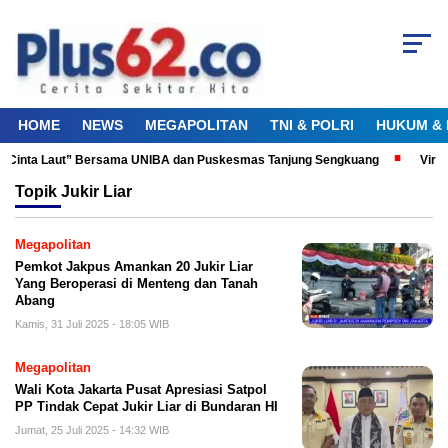
HOME
NEWS
MEGAPOLITAN
TNI & POLRI
HUKUM & 
ku Cinta Laut” Bersama UNIBA dan Puskesmas Tanjung Sengkuang
Viral
Topik
Jukir Liar
Megapolitan
Pemkot Jakpus Amankan 20 Jukir Liar
Yang Beroperasi di Menteng dan Tanah
Abang
Kamis, 31 Juli 2025 - 18:05 WIB
Megapolitan
Wali Kota Jakarta Pusat Apresiasi Satpol
PP Tindak Cepat Jukir Liar di Bundaran HI
Jumat, 25 Juli 2025 - 14:32 WIB