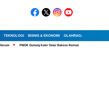
TEKNOLOGI
BISNIS & EKONOMI
OLAHRAGA
KESEHATAN
eram
PWGK Gunung Kaler Gelar Baksos Ramadan, Bantu Lansia Tunanet